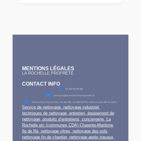
MENTIONS LÉGALES
LA ROCHELLE PROPRETÉ
CONTACT INFO
07 60 32 09 96
contact@larochelleproprete.fr
Charente-Maritime, Ile de Ré, La Rochelle, commune de la CDA
Service de nettoyage, nettoyage industriel,
techniques de nettoyage, entretien, équipement de
nettoyage, produits d’entretiens, conciergerie, La
Rochelle etc (communes CDA) Charente-Maritime,
Ile de Ré, nettoyage vitres, nettoyage des sols,
nettoyage fin de chantier, nettoyage après travaux,